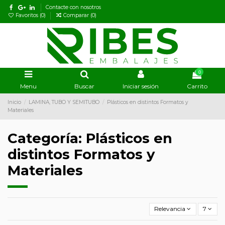
Contacte con nosotros
Favoritos (
0
)
Comparar (
0
)
0
Menu
Buscar
Iniciar sesión
Carrito
Inicio
LAMINA, TUBO Y SEMITUBO
Plásticos en distintos Formatos y
Materiales
Categoría: Plásticos en
distintos Formatos y
Materiales
Relevancia
7