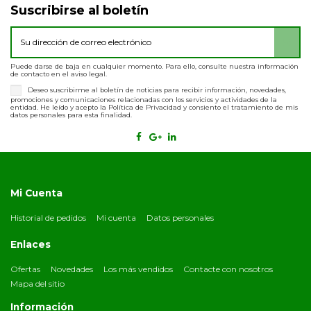
Suscribirse al boletín
Puede darse de baja en cualquier momento. Para ello, consulte nuestra información
de contacto en el aviso legal.
Deseo suscribirme al boletín de noticias para recibir información, novedades,
promociones y comunicaciones relacionadas con los servicios y actividades de la
entidad. He leído y acepto la Política de Privacidad y consiento el tratamiento de mis
datos personales para esta finalidad.
Mi Cuenta
Historial de pedidos
Mi cuenta
Datos personales
Enlaces
Ofertas
Novedades
Los más vendidos
Contacte con nosotros
Mapa del sitio
Información