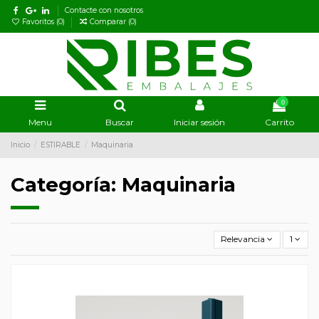
Contacte con nosotros
Favoritos (
0
)
Comparar (
0
)
0
Menu
Buscar
Iniciar sesión
Carrito
Inicio
ESTIRABLE
Maquinaria
Categoría: Maquinaria
Relevancia
1