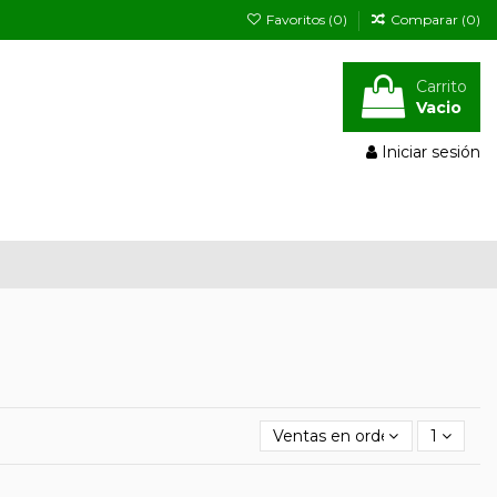
Favoritos (
0
)
Comparar (
0
)
Carrito
Vacio
Iniciar sesión
Ventas en orden decrecient
1