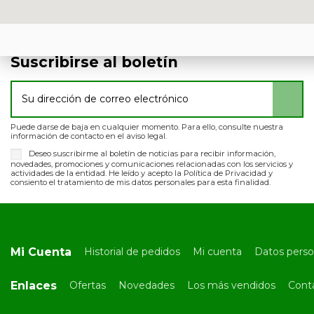
Suscribirse al boletín
Puede darse de baja en cualquier momento. Para ello, consulte nuestra
información de contacto en el aviso legal.
Deseo suscribirme al boletín de noticias para recibir información,
novedades, promociones y comunicaciones relacionadas con los servicios y
actividades de la entidad. He leído y acepto la Política de Privacidad y
consiento el tratamiento de mis datos personales para esta finalidad.
Mi Cuenta
Historial de pedidos
Mi cuenta
Datos perso
Enlaces
Ofertas
Novedades
Los más vendidos
Cont