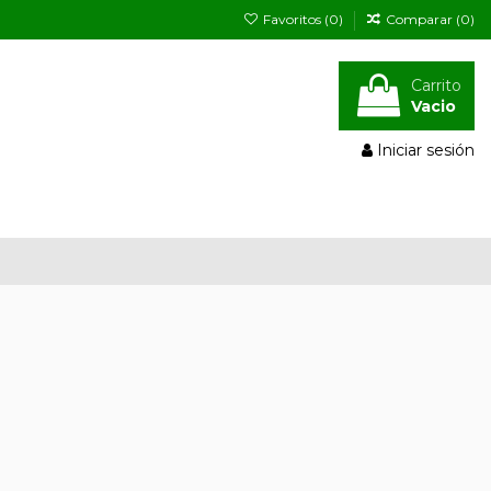
Favoritos (
0
)
Comparar (
0
)
Carrito
Vacio
Iniciar sesión