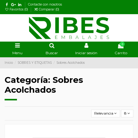
Contacte con nosotros
Favoritos (
0
)
Comparar (
0
)
0
Menu
Buscar
Iniciar sesión
Carrito
Inicio
SOBRES Y ETIQUETAS
Sobres Acolchados
Categoría: Sobres
Acolchados
Relevancia
8