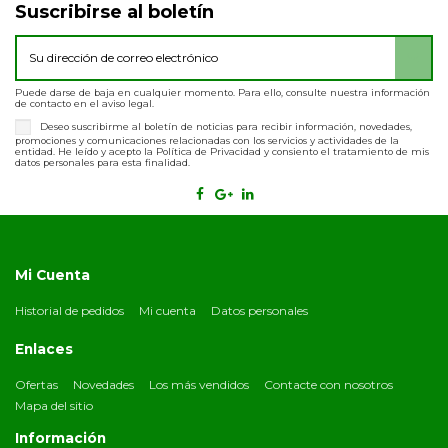
Suscribirse al boletín
Puede darse de baja en cualquier momento. Para ello, consulte nuestra información
de contacto en el aviso legal.
Deseo suscribirme al boletín de noticias para recibir información, novedades,
promociones y comunicaciones relacionadas con los servicios y actividades de la
entidad. He leído y acepto la Política de Privacidad y consiento el tratamiento de mis
datos personales para esta finalidad.
Mi Cuenta
Historial de pedidos
Mi cuenta
Datos personales
Enlaces
Ofertas
Novedades
Los más vendidos
Contacte con nosotros
Mapa del sitio
Información