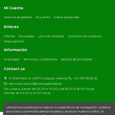
Mi Cuenta
Historial de pedidos
Mi cuenta
Datos personales
Enlaces
Ofertas
Novedades
Los más vendidos
Contacte con nosotros
Mapa del sitio
Información
Aviso legal
Términos y condiciones
política de privacidad
Contact us
C/ Palmiters, 6, 46970 Alaquàs, Valencia
+34 961 98 56 62
administracion2@embalajesribes.es
De Lunes a Jueves: de 09:00 a 14:00 y de 16:00 a 18:00 Horas
Viernes: de 09:00 a 14:00 Horas
Utilizamos cookies para mejorar su experiencia de navegación, publicar
anuncios o contenidos personalizados y analizar nuestro tráfico. Al