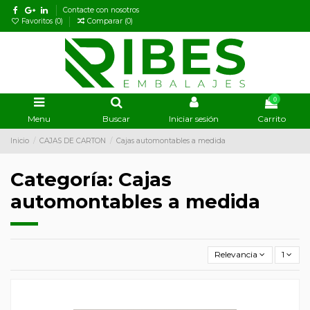
Contacte con nosotros
Favoritos (
0
)
Comparar (
0
)
0
Menu
Buscar
Iniciar sesión
Carrito
Inicio
CAJAS DE CARTON
Cajas automontables a medida
Categoría: Cajas
automontables a medida
Relevancia
1