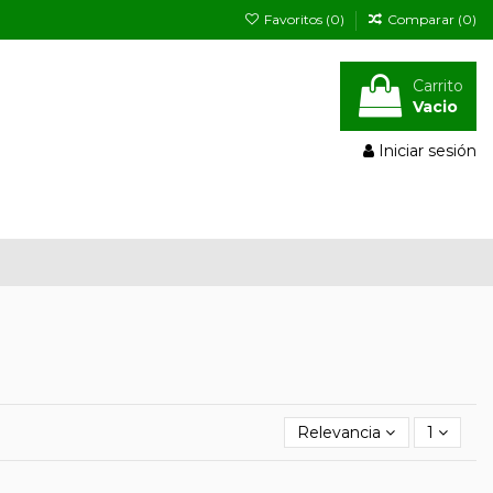
Favoritos (
0
)
Comparar (
0
)
Carrito
Vacio
Iniciar sesión
Relevancia
1