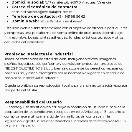
Domicilio social:
C/Palmiters,6, 46970 Alaquàs, Valencia
Correo electrónico de contacto:
administracion2@embalajesribes.es
Teléfono de contacto:
+34 961 98 56 62
Dominio web:
https://embalajesribes.es/
Este sitio web ha sido desarrollado con el objetivo de ofrecer a particulares
y empresas una plataforma de venta online de productos de embalaje:
film estirable, bolsas, cintas adhesivas, fundas, plásticos técnicos y otros
derivados del polietileno.
Propiedad Intelectual e Industrial
Todos los contenidos de este sitio web, incluyendo textos, imágenes,
diseños, logotipos, código fuente y demás elementos, son propiedad de
RIBES POLIETILENOS S.L., o bien se dispone de los derechos necesarios
para su uso, y están protegidos por la normativa vigente en materia de
propiedad intelectual e industrial.
Queda prohibida su reproducción total o parcial sin autorización expresa
por parte del titular.
Responsabilidad del Usuario
El acceso y uso del sitio web atribuye la condición de usuario e implica la
aceptación de las condiciones recogidas en este Aviso Legal. El usuario se
compromete a utilizar el sitio de forma lícita, sin contravenir la
legislación vigente, ni lesionar derechos e intereses de terceros o de RIBES
POLIETILENOS S.L.