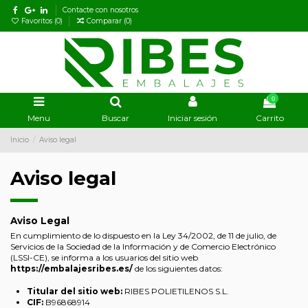
Contacte con nosotros
Favoritos (
0
)
Comparar (
0
)
0
Menu
Buscar
Iniciar sesión
Carrito
Inicio
Aviso legal
Aviso legal
Aviso Legal
En cumplimiento de lo dispuesto en la Ley 34/2002, de 11 de julio, de
Servicios de la Sociedad de la Información y de Comercio Electrónico
(LSSI-CE), se informa a los usuarios del sitio web
https://embalajesribes.es/
de los siguientes datos:
Titular del sitio web:
RIBES POLIETILENOS S.L.
CIF:
B96868914