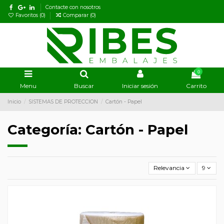
Contacte con nosotros
Favoritos (
0
)
Comparar (
0
)
0
Menu
Buscar
Iniciar sesión
Carrito
Inicio
SISTEMAS DE PROTECCION
Cartón - Papel
Categoría: Cartón - Papel
Relevancia
9