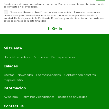
Puede darse de baja en cualquier momento. Para ello, consulte nuestra información
de contacto en el aviso legal.
Deseo suscribirme al boletín de noticias para recibir información, novedades,
promociones y comunicaciones relacionadas con los servicios y actividades de la
entidad. He leído y acepto la Política de Privacidad y consiento el tratamiento de mis
datos personales para esta finalidad.
Mi Cuenta
Historial de pedidos
Mi cuenta
Datos personales
Enlaces
Ofertas
Novedades
Los más vendidos
Contacte con nosotros
Mapa del sitio
Información
Aviso legal
Términos y condiciones
política de privacidad
Contact us