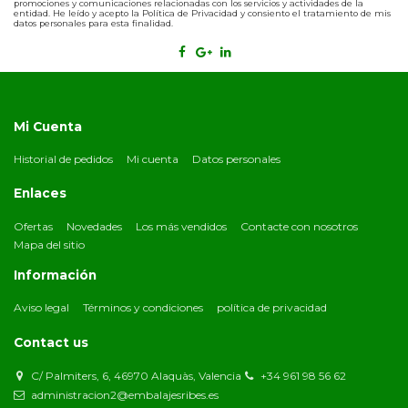
promociones y comunicaciones relacionadas con los servicios y actividades de la
entidad. He leído y acepto la Política de Privacidad y consiento el tratamiento de mis
datos personales para esta finalidad.
Mi Cuenta
Historial de pedidos
Mi cuenta
Datos personales
Enlaces
Ofertas
Novedades
Los más vendidos
Contacte con nosotros
Mapa del sitio
Información
Aviso legal
Términos y condiciones
política de privacidad
Contact us
C/ Palmiters, 6, 46970 Alaquàs, Valencia
+34 961 98 56 62
administracion2@embalajesribes.es