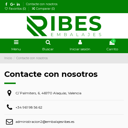
Contacte con nosotros
Favoritos (
0
)
Comparar (
0
)
0
Menu
Buscar
Iniciar sesión
Carrito
Inicio
Contacte con nosotros
Contacte con nosotros
C/ Palmiters, 6, 46970 Alaquàs, Valencia
+34 961 98 56 62
administracion2@embalajesribes.es