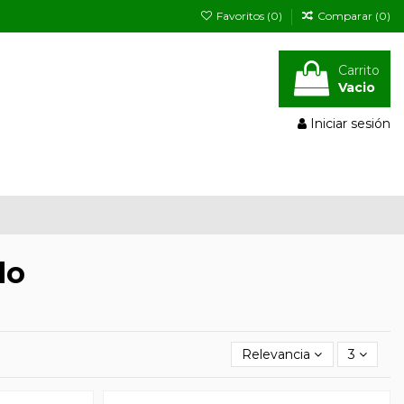
Favoritos (
0
)
Comparar (
0
)
Carrito
Vacio
Iniciar sesión
do
Relevancia
3