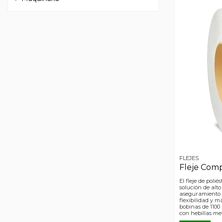
FLEJES
Fleje Com
El fleje de poli
solución de alto
aseguramiento d
flexibilidad y 
bobinas de 1100
con hebillas met